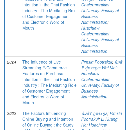
Intention in the Thai Fashion
Chalermprakiet
Industry : The Mediating Role
University. Faculty of
of Customer Engagement
Business
and Electronic Word of
Administration
;
Mouth
Huachiew
Chalermprakiet
University. Faculty of
Business
Administration
2024
The Influence of Live
Pimsiri Pootrakul
;
พิมสิ
Streaming E-Commerce
ริ ภู่ตระกูล
;
Wei Mei
;
Features on Purchase
Huachiew
Intention in the Thai Fashion
Chalermprakiet
Industry : The Mediating Role
University. Faculty of
of Customer Engagement
Business
and Electronic Word of
Administration
Mouth
2022
The Factors Influencing
พิมสิริ ภู่ตระกูล
;
Pimsiri
Online Buying and Intention
Pootrakul
;
Li Huang
of Online Buying : the Study
He
;
Huachiew