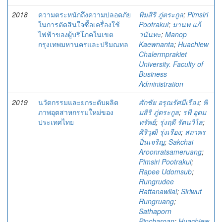
2018
ความตระหนักถึงความปลอดภัย
พิมสิริ ภู่ตระกูล
;
Pimsiri
ในการตัดสินใจซื้อเครื่องใช้
Pootrakul
;
มานพ แก้
ไฟฟ้าของผู้บริโภคในเขต
วนันทะ
;
Manop
กรุงเทพมหานครและปริมณทล
Kaewnanta
;
Huachiew
Chalermprakiet
University. Faculty of
Business
Administration
2019
นวัตกรรมและยกระดับผลิต
ศักชัย อรุณรัศมีเรือง
;
พิ
ภาพอุตสาหกรรมใหม่ของ
มสิริ ภู่ตระกูล
;
รพี อุดม
ประเทศไทย
ทรัพย์
;
รุ่งฤดี รัตนวิไล
;
ศิริวุฒิ รุ่งเรือง
;
สถาพร
ปิ่นเจริญ
;
Sakchai
Aroonratsameruang
;
Pimsiri Pootrakul
;
Rapee Udomsub
;
Rungrudee
Rattanawilai
;
Siriwut
Rungruang
;
Sathaporn
Pincharoan
;
Huachiew