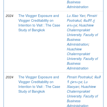
Business
Administration
2024
The Vlogger Exposure and
Lu Xiao Yan
;
Pimsiri
Vlogger Creditability on
Pootrakul
;
พิมสิริ ภู่
Intention to Visit : The Case
ตระกูล
;
Huachiew
Study of Bangkok
Chalermprakiet
University. Faculty of
Business
Administration
;
Huachiew
Chalermprakiet
University. Faculty of
Business
Administration
2024
The Vlogger Exposure and
Pimsiri Pootrakul
;
พิมสิ
Vlogger Creditability on
ริ ภู่ตระกูล
;
Lu
Intention to Visit : The Case
Xiaoyan
;
Huachiew
Study of Bangkok
Chalermprakiet
University. Faculty of
Business
Administration