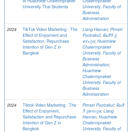
of Huachiew Chalermprakiet
Chalermprakiet
University Thai Students
University. Faculty of
Business
Administration
2024
TikTok Video Marketing : The
Liang Haoran
;
Pimsiri
Effect of Enjoyment and
Pootrakul
;
พิมสิริ ภู่
Satisfaction, Repurchase
ตระกูล
;
Huachiew
Intention of Gen Z in
Chalermprakiet
Bangkok
University. Faculty of
Business
Administration
;
Huachiew
Chalermprakiet
University. Faculty of
Business
Administration
2024
Tiktok Video Marketing : The
Pimsiri Pootrakul
;
พิมสิ
Effect of Enjoyment,
ริ ภู่ตระกูล
;
Liang
Satisfaction and Repurchase
Haoran
;
Huachiew
Intention of Gen Z in
Chalermprakiet
Bangkok
University. Faculty of