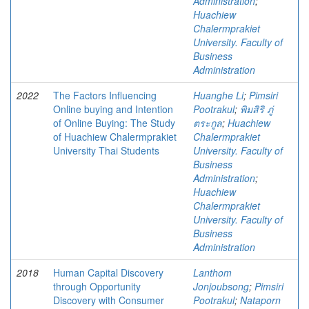
Administration
;
Huachiew
Chalermprakiet
University. Faculty of
Business
Administration
2022
The Factors Influencing
Huanghe Li
;
Pimsiri
Online buying and Intention
Pootrakul
;
พิมสิริ ภู่
of Online Buying: The Study
ตระกูล
;
Huachiew
of Huachiew Chalermprakiet
Chalermprakiet
University Thai Students
University. Faculty of
Business
Administration
;
Huachiew
Chalermprakiet
University. Faculty of
Business
Administration
2018
Human Capital Discovery
Lanthom
through Opportunity
Jonjoubsong
;
Pimsiri
Discovery with Consumer
Pootrakul
;
Nataporn