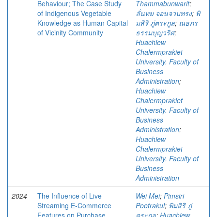
Behaviour; The Case Study
Thammabunwarit
;
of Indigenous Vegetable
ลั่นทม จอนจวบทรง
;
พิ
Knowledge as Human Capital
มสิริ ภู่ตระกูล
;
ณธภร
of Vicinity Community
ธรรมบุญวริศ
;
Huachiew
Chalermprakiet
University. Faculty of
Business
Administration
;
Huachiew
Chalermprakiet
University. Faculty of
Business
Administration
;
Huachiew
Chalermprakiet
University. Faculty of
Business
Administration
2024
The Influence of Live
Wei Mei
;
Pimsiri
Streaming E-Commerce
Pootrakul
;
พิมสิริ ภู่
Features on Purchase
ตระกูล
;
Huachiew