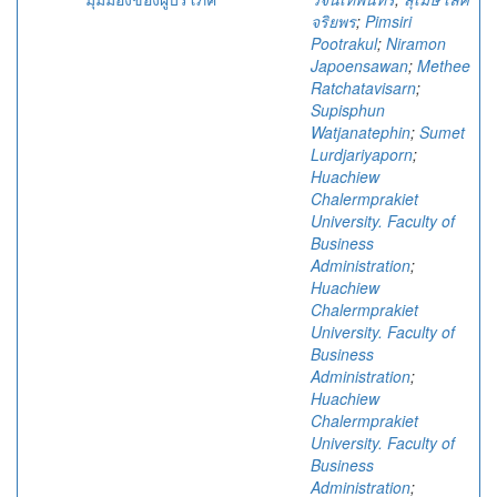
จริยพร
;
Pimsiri
Pootrakul
;
Niramon
Japoensawan
;
Methee
Ratchatavisarn
;
Supisphun
Watjanatephin
;
Sumet
Lurdjariyaporn
;
Huachiew
Chalermprakiet
University. Faculty of
Business
Administration
;
Huachiew
Chalermprakiet
University. Faculty of
Business
Administration
;
Huachiew
Chalermprakiet
University. Faculty of
Business
Administration
;