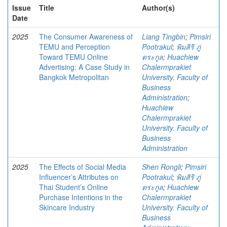
Issue
Title
Author(s)
Date
2025
The Consumer Awareness of
Liang Tingbin
;
Pimsiri
TEMU and Perception
Pootrakul
;
พิมสิริ ภู่
Toward TEMU Online
ตระกูล
;
Huachiew
Advertising: A Case Study in
Chalermprakiet
Bangkok Metropolitan
University. Faculty of
Business
Administration
;
Huachiew
Chalermprakiet
University. Faculty of
Business
Administration
2025
The Effects of Social Media
Shen Rongli
;
Pimsiri
Influencer’s Attributes on
Pootrakul
;
พิมสิริ ภู่
Thai Student’s Online
ตระกูล
;
Huachiew
Purchase Intentions in the
Chalermprakiet
Skincare Industry
University. Faculty of
Business