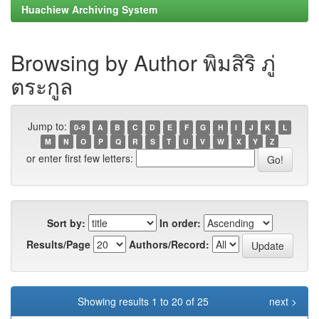
Huachiew Archiving System
Browsing by Author พิมสิริ ภู่
ตระกูล
Jump to:
0-9
A
B
C
D
E
F
G
H
I
J
K
L
M
N
O
P
Q
R
S
T
U
V
W
X
Y
Z
or enter first few letters:
Sort by:
In order:
Results/Page
Authors/Record:
Showing results 1 to 20 of 25
next >