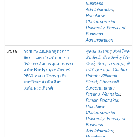
Business
Administration
;
Huachiew
Chalermprakiet
University. Faculty of
Business
Administration
2018
วิจัยประเมินหลักสูตรการ
ชุติระ ระบอบ
;
สิทธิโชค
จัดการมหาบัณฑิต สาขา
สินรัตน์
;
ชีระวิทย์ สุรีรัต
วิชาการจัดการอุตสาหกรรม
นันท์
;
พิษณุ วรรณกูล
;
พิ
ฉบับปรับปรุง พุทธศักราช
มสิริ ภู่ตระกูล
;
Chutira
2560 คณะบริหารธุรกิจ
Rabob
;
Sittichok
มหาวิทยาลัยหัวเฉียว
Sinrat
;
Cheerawit
เฉลิมพระเกียรติ
Sureerattanan
;
Pitsanu Wannakul
;
Pimsiri Pootrakul
;
Huachiew
Chalermprakiet
University. Faculty of
Business
Administration
;
Huachiew