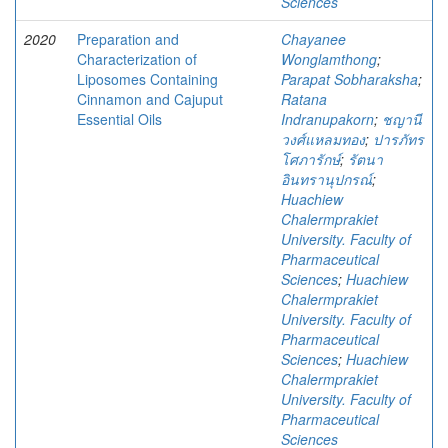
Sciences
2020
Preparation and
Chayanee
Characterization of
Wonglamthong
;
Liposomes Containing
Parapat Sobharaksha
;
Cinnamon and Cajuput
Ratana
Essential Oils
Indranupakorn
;
ชญานี
วงศ์แหลมทอง
;
ปารภัทร
โศภารักษ์
;
รัตนา
อินทรานุปกรณ์
;
Huachiew
Chalermprakiet
University. Faculty of
Pharmaceutical
Sciences
;
Huachiew
Chalermprakiet
University. Faculty of
Pharmaceutical
Sciences
;
Huachiew
Chalermprakiet
University. Faculty of
Pharmaceutical
Sciences