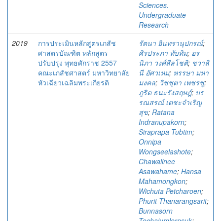
Sciences.
Undergraduate
Research
2019
การประเมินหลักสูตรเภสัช
รัตนา อินทรานุปกรณ์
;
ศาสตรบัณฑิต หลักสูตร
ศิรประภา ทับทิม
;
อร
ปรับปรุง พุทธศักราช 2557
นิภา วงศ์สีลโชติ
;
ชวาลิ
คณะเภสัชศาสตร์ มหาวิทยาลัย
นี อัศวเหม
;
หรรษา มหา
หัวเฉียวเฉลิมพระเกียรติ
มงคล
;
วิชชุตา เพชรชู
;
ภูริต ธนะรังสฤษฎ์
;
บร
รณสรณ์ เตชะจำเริญ
สุข
;
Ratana
Indranupakorn
;
Siraprapa Tubtim
;
Onnipa
Wongseelashote
;
Chawalinee
Asawahame
;
Hansa
Mahamongkon
;
Wichuta Petcharoen
;
Phurit Thanarangsarit
;
Bunnasorn
Techajumlernsuk
;