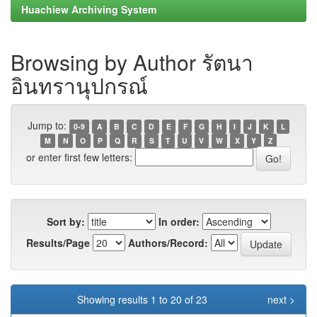
Huachiew Archiving System
Browsing by Author รัตนา
อินทรานุปกรณ์
Jump to:
0-9
A
B
C
D
E
F
G
H
I
J
K
L
M
N
O
P
Q
R
S
T
U
V
W
X
Y
Z
or enter first few letters:
Sort by:
In order:
Results/Page
Authors/Record:
Showing results 1 to 20 of 23
next >