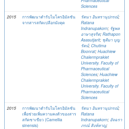
Pharmaceutical
Sciences
2015
การพัฒนาตำรับไมโครอิมัลชัน
รัตนา อินทรานุปกรณ์
;
จากสารสกัดเปลือกมังคุด
Ratana
Indranupakorn
;
รัฐพล
อาษาสุจริต
;
Rathapon
Asasutjarit
;
ชุติมา บุญ
รัตน์
;
Chutima
Boonrat
;
Huachiew
Chalermprakiet
University. Faculty of
Pharmaceutical
Sciences
;
Huachiew
Chalermprakiet
University. Faculty of
Pharmaceutical
Sciences
2015
การพัฒนาตํารับไมโครอิมัลชัน
รัตนา อินทรานุปกรณ์
;
เพื่อช่วยเพิ่มความคงตัวของสาร
Ratana
สกัดชาเขียว (Camellia
Indranupakorn
;
อัจฉรา
sinensis)
ภรณ์ สิงห์หาญ
;