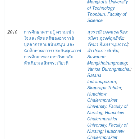
Mongkut's University
of Technology
Thonburi. Faculty of
Science
2016
การศึกษาความรู้ ความเข้า
สุวรรณี มงคลรุ่งเรือง
;
ใจเเละทัศนคติของอาจารย์
วนิดา ดุรงค์ฤทธิชัย
;
บุคลากรสายสนับสนุน เเละ
รัตนา อินทรานุปกรณ์
;
นักศึกษาต่อการประกันคุณภาพ
ศิรประภา ทับทิม
;
การศึกษาของมหาวิทยาลัย
Suwanne
หัวเฉียวเฉลิมพระเกียรติ
Mongkholrungreang
;
Vanida Durongrittichai
;
Ratana
Indranupakorn
;
Siraprapa Tubtim
;
Huachiew
Chalermprakiet
University. Faculty of
Nursing
;
Huachiew
Chalermprakiet
University. Faculty of
Nursing
;
Huachiew
Chalermprakiet