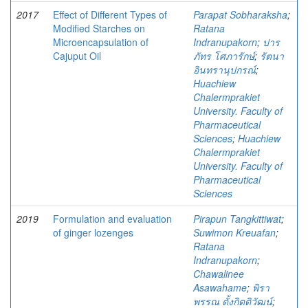
2017
Effect of Different Types of
Parapat Sobharaksha
;
Modified Starches on
Ratana
Microencapsulation of
Indranupakorn
;
ปาร
Cajuput Oil
ภัทร โศภารักษ์
;
รัตนา
อินทรานุปกรณ์
;
Huachiew
Chalermprakiet
University. Faculty of
Pharmaceutical
Sciences
;
Huachiew
Chalermprakiet
University. Faculty of
Pharmaceutical
Sciences
2019
Formulation and evaluation
Pirapun Tangkittiwat
;
of ginger lozenges
Suwimon Kreuafan
;
Ratana
Indranupakorn
;
Chawalinee
Asawahame
;
พิรา
พรรณ ตั้งกิตติวัฒน์
;