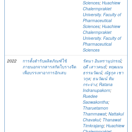
Sciences
;
Huachiew
Chalermprakiet
University. Faculty of
Pharmaceutical
Sciences
;
Huachiew
Chalermprakiet
University. Faculty of
Pharmaceutical
Sciences
2022
การตั้งตำรับผลิตภัณฑ์ใช้
รัตนา อินทรานุปกรณ์
;
ภายนอกจากสารสกัดใบรางจืด
ฤดี เสาวคนธ์
;
ทฤฒมน
เพื่อบรรเทาอาการอักเสบ
ธรรมวัฒน์
;
ณัฐกุล เชา
วกุล
;
ธนวัฒน์ ทิม
กระจ่าง
;
Ratana
Indranupakorn
;
Ruedee
Saowakontha
;
Tharuetamon
Thammawat
;
Nattakul
Chavakul
;
Thanawat
Timkrajang
;
Huachiew
Chalermprakiet