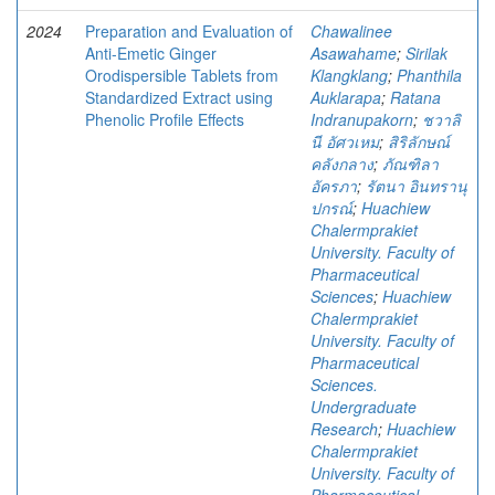
2024
Preparation and Evaluation of
Chawalinee
Anti-Emetic Ginger
Asawahame
;
Sirilak
Orodispersible Tablets from
Klangklang
;
Phanthila
Standardized Extract using
Auklarapa
;
Ratana
Phenolic Profile Effects
Indranupakorn
;
ชวาลิ
นี อัศวเหม
;
สิริลักษณ์
คลังกลาง
;
ภัณฑิลา
อัครภา
;
รัตนา อินทรานุ
ปกรณ์
;
Huachiew
Chalermprakiet
University. Faculty of
Pharmaceutical
Sciences
;
Huachiew
Chalermprakiet
University. Faculty of
Pharmaceutical
Sciences.
Undergraduate
Research
;
Huachiew
Chalermprakiet
University. Faculty of