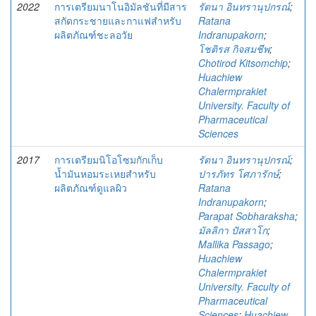
2022
การเตรียมนาโนอิมัลชันที่มีสาร
รัตนา อินทรานุปกรณ์
;
สกัดกระชายและกาแฟสำหรับ
Ratana
ผลิตภัณฑ์ชะลอวัย
Indranupakorn
;
โชติรส กิจสมชีพ
;
Chotirod Kitsomchip
;
Huachiew
Chalermprakiet
University. Faculty of
Pharmaceutical
Sciences
2017
การเตรียมนิโอโซมกักเก็บ
รัตนา อินทรานุปกรณ์
;
น้ำมันหอมระเหยสำหรับ
ปารภัทร โศภารักษ์
;
ผลิตภัณฑ์ดูแลผิว
Ratana
Indranupakorn
;
Parapat Sobharaksha
;
มัลลิกา ปัสสาโก
;
Mallika Passago
;
Huachiew
Chalermprakiet
University. Faculty of
Pharmaceutical
Sciences
;
Huachiew