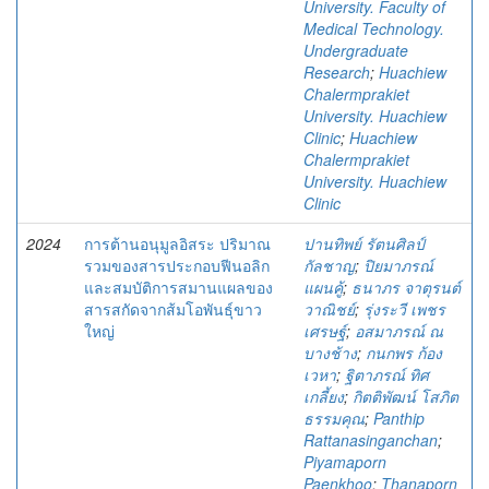
University. Faculty of
Medical Technology.
Undergraduate
Research
;
Huachiew
Chalermprakiet
University. Huachiew
Clinic
;
Huachiew
Chalermprakiet
University. Huachiew
Clinic
2024
การต้านอนุมูลอิสระ ปริมาณ
ปานทิพย์ รัตนศิลป์
รวมของสารประกอบฟีนอลิก
กัลชาญ
;
ปิยมาภรณ์
และสมบัติการสมานแผลของ
แผนคู้
;
ธนาภร จาตุรนต์
สารสกัดจากส้มโอพันธุ์ขาว
วาณิชย์
;
รุ่งระวี เพชร
ใหญ่
เศรษฐ์
;
อสมาภรณ์ ณ
บางช้าง
;
กนกพร ก้อง
เวหา
;
ฐิตาภรณ์ ทิศ
เกลี้ยง
;
กิตติพัฒน์ โสภิต
ธรรมคุณ
;
Panthip
Rattanasinganchan
;
Piyamaporn
Paenkhoo
;
Thanaporn