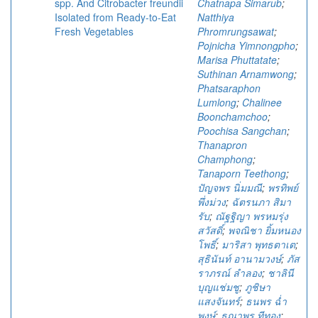
spp. And Citrobacter freundii
Chatnapa Simarub
;
Isolated from Ready-to-Eat
Natthiya
Fresh Vegetables
Phromrungsawat
;
Pojnicha Yimnongpho
;
Marisa Phuttatate
;
Suthinan Arnamwong
;
Phatsaraphon
Lumlong
;
Chalinee
Boonchamchoo
;
Poochisa Sangchan
;
Thanapron
Champhong
;
Tanaporn Teethong
;
ปัญจพร นิ่มมณี
;
พรทิพย์
พึ่งม่วง
;
ฉัตรนภา สิมา
รับ
;
ณัฐฐิญา พรหมรุ่ง
สวัสดิ์
;
พจณิชา ยิ้มหนอง
โพธิ์
;
มาริสา พุทธตาเต
;
สุธินันท์ อานามวงษ์
;
ภัส
ราภรณ์ ลำลอง
;
ชาลินี
บุญแช่มชู
;
ภูชิษา
แสงจันทร์
;
ธนพร ฉ่ำ
พงษ์
;
ธณาพร ทีทอง
;