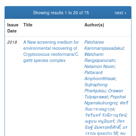
Showing results 1 to 20 of 75
next >
Issue
Title
Author(s)
Date
2018
A New screening medium for
Patcharee
environmental recovering of
Kammarnjassadakul
;
Cryptococcus neoformans/C.
Watcharin
gattii species complex
Rangsipanuratn
;
Natamon Nooin
;
Pattaranit
Amphonritthisak
;
Sujiraphong
Pharkjuksu
;
Orawan
Tulyaprawat
;
Popchai
Ngamskulrungroj
;
พัชรี
กัมมารเจษฎากุล
;
วัชรินทร์ รังษีภาณุรัตน์
;
ณฐมน หนูอินทร์
;
ภัทร
นิษฐ์ อัมพรฤทธิศักดิ์
;
อร
วรรณ ตุลยประวัติ
;
พบ