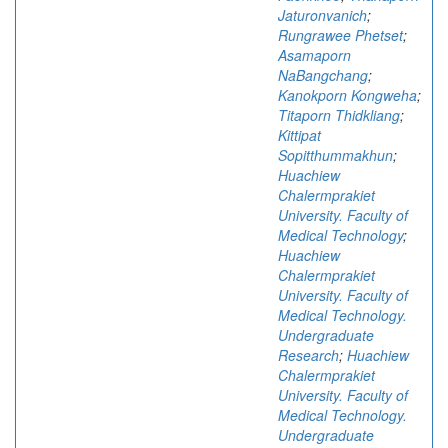
Jaturonvanich
;
Rungrawee Phetset
;
Asamaporn
NaBangchang
;
Kanokporn Kongweha
;
Titaporn Thidkliang
;
Kittipat
Sopitthummakhun
;
Huachiew
Chalermprakiet
University. Faculty of
Medical Technology
;
Huachiew
Chalermprakiet
University. Faculty of
Medical Technology.
Undergraduate
Research
;
Huachiew
Chalermprakiet
University. Faculty of
Medical Technology.
Undergraduate