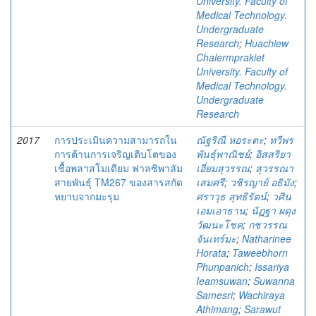
University. Faculty of
Medical Technology.
Undergraduate
Research
;
Huachiew
Chalermprakiet
University. Faculty of
Medical Technology.
Undergraduate
Research
2017
การประเมินความสามารถใน
ณัฐริณี หอระตะ
;
ทวีพร
การต้านการเจริญเติบโตของ
พันธุ์พาณิชย์
;
อิสสริยา
เชื้อพลาสโมเดียม ฟาลซิพาลัม
เอี่ยมสุวรรณ
;
สุวรรณา
สายพันธุ์ TM267 ของสารสกัด
เสมศรี
;
วชิรญาย์ อธิมัง
;
หยาบจากมะรุม
ศราวุธ สุทธิรัตน์
;
วศิน
เอมเอาธาน
;
นัฏฐา ผดุง
วัฒนะโชค
;
กชวรรณ
จันเทร์มะ
;
Natharinee
Horata
;
Taweebhorn
Phunpanich
;
Issariya
Ieamsuwan
;
Suwanna
Samesri
;
Wachiraya
Athimang
;
Sarawut