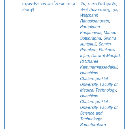
สมุทรปราการและโรงพยาบาล
จัน
;
ดารารัตน์ มูลจัด
;
สระบุรี
พัชรี กัมมารเจษฎากุล
;
Watcharin
Rangsipanuratn
;
Pornpimon
Kanjanavas
;
Manop
Suttiprapha
;
Sirintra
Juntokull
;
Somjin
Promken
;
Pankaew
Injun
;
Dararat Munjud
;
Patcharee
Kammarnjassadakul
;
Huachiew
Chalermprakiet
University. Faculty of
Medical Technology
;
Huachiew
Chalermprakiet
University. Faculty of
Science and
Technology
;
Samutprakarn