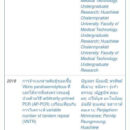
Medical Technology.
Undergraduate
Research
;
Huachiew
Chalermprakiet
University. Faculty of
Medical Technology.
Undergraduate
Research
;
Huachiew
Chalermprakiet
University. Faculty of
Medical Technology.
Undergraduate
Research
2018
การจำแนกสายพันธุ์ของเชื้อ
ปัญจพร นิ่มมณี
;
พรทิพย์
Vibrio parahaemolyticus ที่
พึ่งม่วง
;
ชนิสรา รุ่งรำ
แยกได้จากสิ่งส่งตรวจของผู้
พรรณ
;
ณัฏฐนิช คณะ
ป่วยด้วยวิธี arbitrarily-primed
ผล
;
ปวีณ์นุช มะโนน้อม
;
PCR (AP-PCR) เปรียบเที่ยบกับ
นัจมีย์ ขุนเศษ
;
ซฮาราห์
การวิเคราะห์ variable
ดอเลาะ
;
Panjaphorn
number of tandem repeat
Nimmanee
;
Porntip
(VNTR)
Paungmoung
;
Huachiew