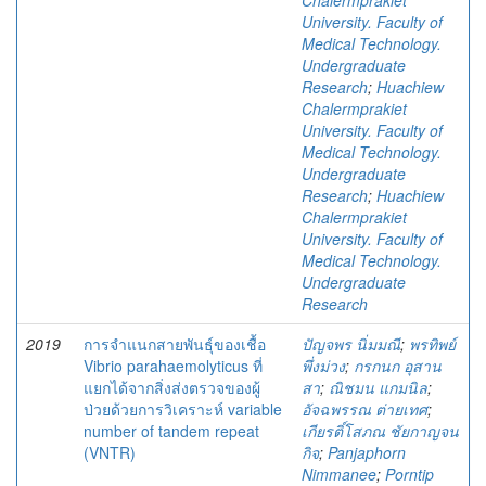
Chalermprakiet
University. Faculty of
Medical Technology.
Undergraduate
Research
;
Huachiew
Chalermprakiet
University. Faculty of
Medical Technology.
Undergraduate
Research
;
Huachiew
Chalermprakiet
University. Faculty of
Medical Technology.
Undergraduate
Research
2019
การจำแนกสายพันธุ์ของเชื้อ
ปัญจพร นิ่มมณี
;
พรทิพย์
Vibrio parahaemolyticus ที่
พึ่งม่วง
;
กรกนก อุสาน
แยกได้จากสิ่งส่งตรวจของผู้
สา
;
ณิชมน แกมนิล
;
ป่วยด้วยการวิเคราะห์ variable
อัจฉพรรณ ต่ายเทศ
;
number of tandem repeat
เกียรติ์โสภณ ชัยกาญจน
(VNTR)
กิจ
;
Panjaphorn
Nimmanee
;
Porntip