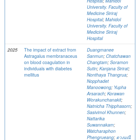
Hospital
;
Mahidol
University. Faculty of
Medicine Siriraj
Hospital
;
Mahidol
University. Faculty of
Medicine Siriraj
Hospital
2025
The impact of extract from
Duangmanee
Astragalus membranaceus
Sanmun
;
Chatchawan
on blood coagulation in
Changtam
;
Soramon
individuals with diabetes
Sutin
;
Kanjana Sirirat
;
mellitus
Nonthaya Thangrua
;
Nopphadet
Manoowong
;
Yupha
Arsarach
;
Korawan
Worakunchanakit
;
Natnicha Thipphasorn
;
Sasivimol Khunnen
;
Nattarika
Suwannakam
;
Watcharaphon
Phengrueang
;
ดวงมณี