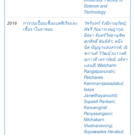
Science and
Technology
2016
การปนเปื้อนเชื้อแบคทีเรียและ
วัชรินทร์ รังษีภาณุรัตน์
;
เชื้อราในยาหอม
พัชรี กัมมารเจษฎากุล
;
อิสยา จันทร์วิทยานุชิต
;
ศุภสิทธิ์ พันธ์คำ
;
คนึง
นิต ปัญญาแสงสรรค์
;
ณิ
ชกานต์ วิวัฒน์วนาวงศ์
;
สุภาวดี เหราบัตย์
;
อลิสา
แสนดี
;
Watcharin
Rangsipanuratn
;
Patcharee
Kammarnjassadakul
;
Isaya
Janwithayanuchit
;
Supasit Pankam
;
Kanuengnid
Panyasangson
;
Nitchakarn
Vivatvanavong
;
Supawadee Herabut
;