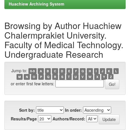
Huachiew Archiving System
Browsing by Author Huachiew
Chalermprakiet University.
Faculty of Medical Technology.
Undergraduate Research
Jump to:
0-9
A
B
C
D
E
F
G
H
I
J
K
L
M
N
O
P
Q
R
S
T
U
V
W
X
Y
Z
or enter first few letters:
Sort by:
In order:
Results/Page
Authors/Record: