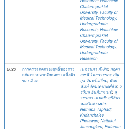
Research
;
Huachiew
Chalermprakiet
University. Faculty of
Medical Technology.
Undergraduate
Research
;
Huachiew
Chalermprakiet
University. Faculty of
Medical Technology.
Undergraduate
Research
2023
การตรวจคัดกรองฤทธิ์ของสาร
เนตรนภา ต๊ะผัด
;
กฤดา
สกัดหยาบจากผักต่อการแข็งตัว
ญชลี โพธาวรรณ
;
ณัฐ
ของเลือด
กุล จันทร์เสงี่ยม
;
พัทธ
นันท์ รัตนเดชพงศ์สิน
;
ว
รวิมล อันติมานนท์
;
สุ
วรรณา เสมศรี
;
สุรีย์พร
หอมวิเศษวงศา
;
Netnapa Taphad
;
Kridanchalee
Photawan
;
Nattakul
Jansangiam
;
Pattanan