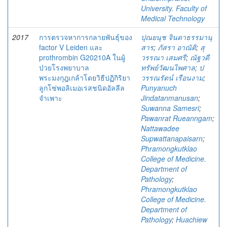
University. Faculty of
Medical Technology
2017
การตรวจหาการกลายพันธุ์ของ
ปุณยนุช จินดาธรรมานุ
factor V Leiden และ
สาร
;
ภัสรา อาณัติ
;
สุ
prothrombin G20210A ในผู้
วรรณา เสมศรี
;
ณัฐวดี
ป่วยโรงพยาบาล
ทรัพย์วัฒนไพศาล
;
ป
พระมงกุฎเกล้าโดยวิธีปฏิกิริยา
วรรณรัตน์ เรือนงาม
;
ลูกโซ่พอลิเมอเรสชนิดอัลลีล
Punyanuch
จำเพาะ
Jindatanmanusan
;
Suwanna Samesri
;
Pawanrat Rueanngam
;
Nattawadee
Supwattanapaisarn
;
Phramongkutklao
College of Medicine.
Department of
Pathology
;
Phramongkutklao
College of Medicine.
Department of
Pathology
;
Huachiew