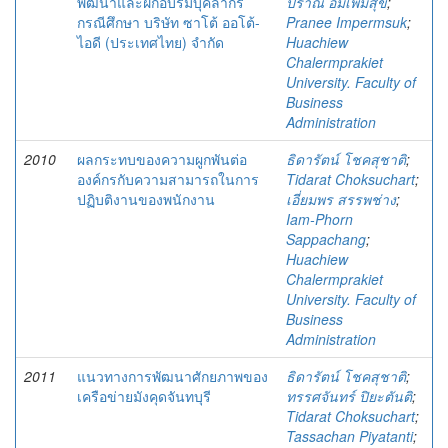
พัฒนาและฝึกอบรมบุคลากร
ปราณี อิ่มเพิ่มสุข
;
กรณีศึกษา บริษัท ซาโต้ ออโต้-
Pranee Impermsuk
;
ไอดี (ประเทศไทย) จำกัด
Huachiew
Chalermprakiet
University. Faculty of
Business
Administration
2010
ผลกระทบของความผูกพันต่อ
ธิดารัตน์ โชคสุชาติ
;
องค์กรกับความสามารถในการ
Tidarat Choksuchart
;
ปฏิบติงานของพนักงาน
เอี่ยมพร สรรพช่าง
;
Iam-Phorn
Sappachang
;
Huachiew
Chalermprakiet
University. Faculty of
Business
Administration
2011
แนวทางการพัฒนาศักยภาพของ
ธิดารัตน์ โชคสุชาติ
;
เครือข่ายมังคุดจันทบุรี
ทรรศจันทร์ ปิยะตันติ
;
Tidarat Choksuchart
;
Tassachan Piyatanti
;