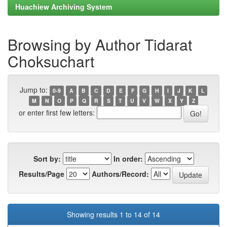
Huachiew Archiving System
Browsing by Author Tidarat
Choksuchart
Jump to:
0-9
A
B
C
D
E
F
G
H
I
J
K
L
M
N
O
P
Q
R
S
T
U
V
W
X
Y
Z
or enter first few letters:
Sort by:
In order:
Results/Page
Authors/Record:
Showing results 1 to 14 of 14