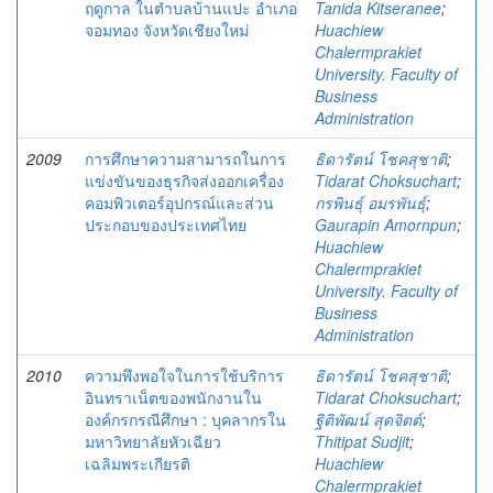
ฤดูกาล ในตำบลบ้านแปะ อำเภอ
Tanida Kitseranee
;
จอมทอง จังหวัดเชียงใหม่
Huachiew
Chalermprakiet
University. Faculty of
Business
Administration
2009
การศึกษาความสามารถในการ
ธิดารัตน์ โชคสุชาติ
;
แข่งขันของธุรกิจส่งออกเครื่อง
Tidarat Choksuchart
;
คอมพิวเตอร์อุปกรณ์และส่วน
กรพินธุ์ อมรพันธุ์
;
ประกอบของประเทศไทย
Gaurapin Amornpun
;
Huachiew
Chalermprakiet
University. Faculty of
Business
Administration
2010
ความพึงพอใจในการใช้บริการ
ธิดารัตน์ โชคสุชาติ
;
อินทราเน็ตของพนักงานใน
Tidarat Choksuchart
;
องค์กรกรณีศึกษา : บุคลากรใน
ฐิติพัฒน์ สุดจิตต์
;
มหาวิทยาลัยหัวเฉียว
Thitipat Sudjit
;
เฉลิมพระเกียรติ
Huachiew
Chalermprakiet