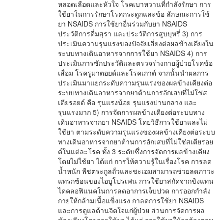
หลอดเลือดและหัวใจ โรคเบาหวานที่กำลังรักษา การ
ใช้ยาในการรักษาโรคกระดูกและข้อ ลักษณะการใช้
ยา NSAIDS การใช้ยาอื่นร่วมกับยา NSAIDS
ประวัติการดื่มสุรา และประวัติการสูบบุหรี่ 3) การ
ประเมินความรุนแรงของปัจจัยเสี่ยงต่อผลข้างเคียงใน
ระบบทางเดินอาหารจากการใช้ยา NSAIDS 4) การ
ประเมินการซักประวัติและตรวจร่างกายผู้ป่วยโรคข้อ
เสื่อม โรครูมาตอยด์และโรคเกาต์ จากนั้นนำผลการ
ประเมินมาแยกระดับความรุนแรงของผลข้างเคียงต่อ
ระบบทางเดินอาหารจากยาต้านการอักเสบที่ไม่ใช่ส
เตียรอยด์ คือ รุนแรงน้อย รุนแรงปานกลาง และ
รุนแรงมาก 5) การจัดการผลข้างเคียงต่อระบบทาง
เดินอาหารจากยา NSAIDS โดยวิธีการใช้ยาและไม่
ใช้ยา ตามระดับความรุนแรงของผลข้างเคียงต่อระบบ
ทางเดินอาหารจากยาต้านการอักเสบที่ไม่ใช่สเตียรอย
ด์ในแต่ละโรค ทั้ง 3 ระดับซึ่งการจัดการผลข้างเคียง
โดยไม่ใช้ยา ได้แก่ การให้ความรู้ในเรื่องโรค การลด
น้ำหนัก พืชตระกูลถั่วและชะเอมสามารถช่วยลดภาวะ
แทรกซ้อนของไอบูโปรเฟน การใช้ยาสกัดจากขิงแทน
ไดคลอฟิแนคในการลดอาการเจ็บปวด การออกกำลัง
กายให้กล้ามเนื้อแข็งแรง กาลดการใช้ยา NSAIDS
และการดูแลด้านจิตใจแก่ผู้ป่วย ส่วนการจัดการผล