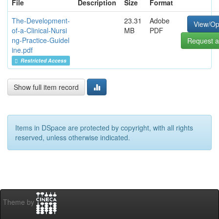
File
Description
Size
Format
The-Development-
23.31
Adobe
View/O
of-a-Clinical-Nursi
MB
PDF
ng-Practice-Guidel
Request a
ine.pdf
Restricted Access
Show full item record
Items in DSpace are protected by copyright, with all rights
reserved, unless otherwise indicated.
Theme by