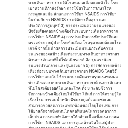
ทางเดินอาหาร ประวัติโรคหลอดเลือดและหัวใจ โรค
เบาหวานที่กำลังรักษา การใช้ยาในการรักษาโรค
กระดูกและข้อ ลักษณะการใช้ยา NSAIDS การใช้ยา
อื่นร่วมกับยา NSAIDS ประวัติการดื่มสุรา และ
ประวัติการสูบบุหรี่ 3) การประเมินความรุนแรงของ
ปัจจัยเสี่ยงต่อผลข้างเคียงในระบบทางเดินอาหารจาก
การใช้ยา NSAIDS 4) การประเมินการซักประวัติและ
ตรวจร่างกายผู้ป่วยโรคข้อเสื่อม โรครูมาตอยด์และโรค
เกาต์ จากนั้นนำผลการประเมินมาแยกระดับความ
รุนแรงของผลข้างเคียงต่อระบบทางเดินอาหารจากยา
ต้านการอักเสบที่ไม่ใช่สเตียรอยด์ คือ รุนแรงน้อย
รุนแรงปานกลาง และรุนแรงมาก 5) การจัดการผลข้าง
เคียงต่อระบบทางเดินอาหารจากยา NSAIDS โดยวิธี
การใช้ยาและไม่ใช้ยา ตามระดับความรุนแรงของผล
ข้างเคียงต่อระบบทางเดินอาหารจากยาต้านการอักเสบ
ที่ไม่ใช่สเตียรอยด์ในแต่ละโรค ทั้ง 3 ระดับซึ่งการ
จัดการผลข้างเคียงโดยไม่ใช้ยา ได้แก่ การให้ความรู้ใน
เรื่องโรค การลดน้ำหนัก พืชตระกูลถั่วและชะเอม
สามารถช่วยลดภาวะแทรกซ้อนของไอบูโปรเฟน การ
ใช้ยาสกัดจากขิงแทนไดคลอฟิแนคในการลดอาการ
เจ็บปวด การออกกำลังกายให้กล้ามเนื้อแข็งแรง กาลด
การใช้ยา NSAIDS และการดูแลด้านจิตใจแก่ผู้ป่วย