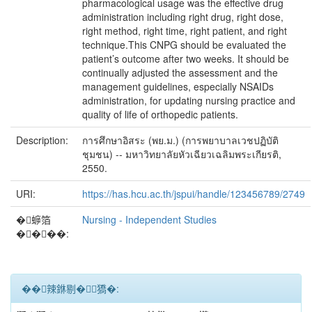
pharmacological usage was the effective drug
administration including right drug, right dose,
right method, right time, right patient, and right
technique.This CNPG should be evaluated the
patient’s outcome after two weeks. It should be
continually adjusted the assessment and the
management guidelines, especially NSAIDs
administration, for updating nursing practice and
quality of life of orthopedic patients.
Description:
การศึกษาอิสระ (พย.ม.) (การพยาบาลเวชปฏิบัติ
ชุมชน) -- มหาวิทยาลัยหัวเฉียวเฉลิมพระเกียรติ,
2550.
URI:
https://has.hcu.ac.th/jspui/handle/123456789/2749
�蝷箔
Nursing - Independent Studies
����:
��辣銝剔�﹝獢�: