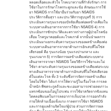
หลอดเลือดและหัวใจ โรคเบาหวานที่กำลังรักษา การ
ใช้ยาในการรักษาโรคกระดูกและข้อ ลักษณะการใช้
ยา NSAIDS การใช้ยาอื่นร่วมกับยา NSAIDS
ประวัติการดื่มสุรา และประวัติการสูบบุหรี่ 3) การ
ประเมินความรุนแรงของปัจจัยเสี่ยงต่อผลข้างเคียงใน
ระบบทางเดินอาหารจากการใช้ยา NSAIDS 4) การ
ประเมินการซักประวัติและตรวจร่างกายผู้ป่วยโรคข้อ
เสื่อม โรครูมาตอยด์และโรคเกาต์ จากนั้นนำผลการ
ประเมินมาแยกระดับความรุนแรงของผลข้างเคียงต่อ
ระบบทางเดินอาหารจากยาต้านการอักเสบที่ไม่ใช่ส
เตียรอยด์ คือ รุนแรงน้อย รุนแรงปานกลาง และ
รุนแรงมาก 5) การจัดการผลข้างเคียงต่อระบบทาง
เดินอาหารจากยา NSAIDS โดยวิธีการใช้ยาและไม่
ใช้ยา ตามระดับความรุนแรงของผลข้างเคียงต่อระบบ
ทางเดินอาหารจากยาต้านการอักเสบที่ไม่ใช่สเตียรอย
ด์ในแต่ละโรค ทั้ง 3 ระดับซึ่งการจัดการผลข้างเคียง
โดยไม่ใช้ยา ได้แก่ การให้ความรู้ในเรื่องโรค การลด
น้ำหนัก พืชตระกูลถั่วและชะเอมสามารถช่วยลดภาวะ
แทรกซ้อนของไอบูโปรเฟน การใช้ยาสกัดจากขิงแทน
ไดคลอฟิแนคในการลดอาการเจ็บปวด การออกกำลัง
กายให้กล้ามเนื้อแข็งแรง กาลดการใช้ยา NSAIDS
และการดูแลด้านจิตใจแก่ผู้ป่วย ส่วนการจัดการผล