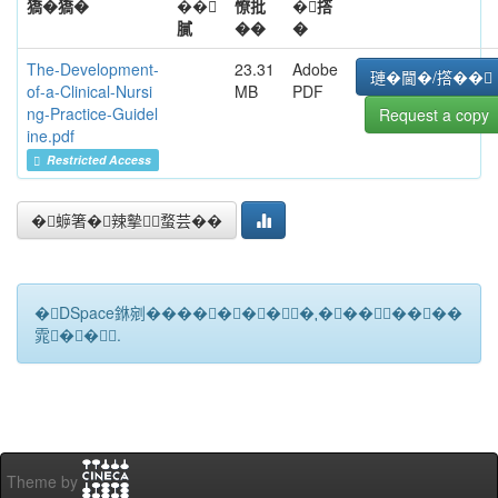
獢�獢�
��
憭批
�撘
膩
��
�
The-Development-
23.31
Adobe
璉�閫�/撘��
of-a-Clinical-Nursi
MB
PDF
ng-Practice-Guidel
Request a copy
ine.pdf
Restricted Access
�蝷箸�辣摰蝥芸��
�DSpace銝剜�������★��������
雿��.
Theme by